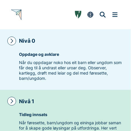
Nivå 0
Oppdage og avklare
Når du oppdagar noko hos eit barn eller ungdom som
får deg til å undrast eller uroar deg. Observer,
kartlegg, drøft med leiar og del med føresette,
barn/ungdom.
Nivå 1
Tidleg innsats
Når føresette, barn/ungdom og eininga jobbar saman
for å skape gode løysingar på utfordringa. Her vert